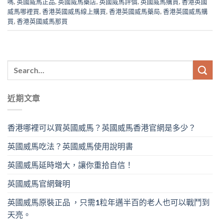
嗎
,
英國威馬正品
,
英國威馬藥店
,
英國威馬評價
,
英國威馬購買
,
香港英國
威馬哪裡買
,
香港英國威馬線上購買
,
香港英國威馬藥局
,
香港英國威馬購
買
,
香港英國威馬那買
近期文章
香港哪裡可以買英國威馬？英國威馬香港官網是多少？
英國威馬吃法？英國威馬使用說明書
英國威馬延時增大，讓你重拾自信！
英國威馬官網聲明
英國威馬原裝正品 ，只需1粒年邁半百的老人也可以戰鬥到
天亮。