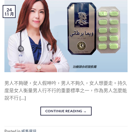
24
11 月
男人不夠硬，女人假呻吟，男人不夠久，女人想要走。持久
度是女人衡量男人行不行的重要標準之一，作為男人怎麼能
說不行 […]
CONTINUE READING
→
Posted in
威馬資訊