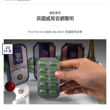
威馬資訊
英國威馬官網聲明
POSTED ON
2020-10-23
BY
英國威馬官網
23
10 月