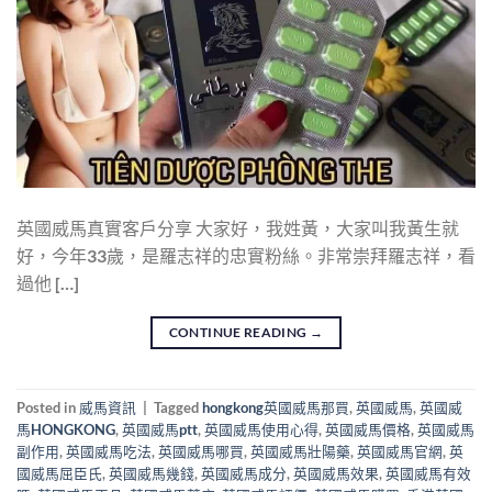
英國威馬真實客戶分享 大家好，我姓黃，大家叫我黃生就
好，今年33歲，是羅志祥的忠實粉絲。非常崇拜羅志祥，看
過他 […]
CONTINUE READING
→
Posted in
威馬資訊
|
Tagged
hongkong英國威馬那買
,
英國威馬
,
英國威
馬HONGKONG
,
英國威馬ptt
,
英國威馬使用心得
,
英國威馬價格
,
英國威馬
副作用
,
英國威馬吃法
,
英國威馬哪買
,
英國威馬壯陽藥
,
英國威馬官網
,
英
國威馬屈臣氏
,
英國威馬幾錢
,
英國威馬成分
,
英國威馬效果
,
英國威馬有效