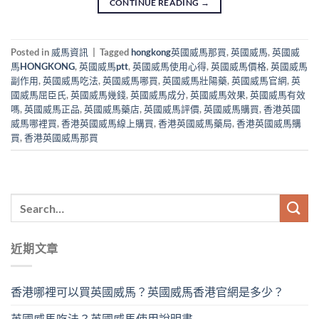
CONTINUE READING
→
Posted in
威馬資訊
|
Tagged
hongkong英國威馬那買
,
英國威馬
,
英國威
馬HONGKONG
,
英國威馬ptt
,
英國威馬使用心得
,
英國威馬價格
,
英國威馬
副作用
,
英國威馬吃法
,
英國威馬哪買
,
英國威馬壯陽藥
,
英國威馬官網
,
英
國威馬屈臣氏
,
英國威馬幾錢
,
英國威馬成分
,
英國威馬效果
,
英國威馬有效
嗎
,
英國威馬正品
,
英國威馬藥店
,
英國威馬評價
,
英國威馬購買
,
香港英國
威馬哪裡買
,
香港英國威馬線上購買
,
香港英國威馬藥局
,
香港英國威馬購
買
,
香港英國威馬那買
近期文章
香港哪裡可以買英國威馬？英國威馬香港官網是多少？
英國威馬吃法？英國威馬使用說明書