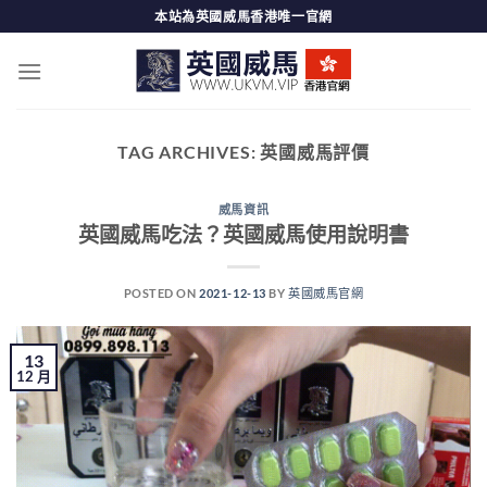
Skip
本站為英國威馬香港唯一官網
to
content
TAG ARCHIVES:
英國威馬評價
威馬資訊
英國威馬吃法？英國威馬使用說明書
POSTED ON
2021-12-13
BY
英國威馬官網
13
12 月